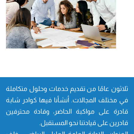
ثلاثون عامًا من تقدیم خدمات وحلول متكاملة
في مختلف المجالات. أنشأنا فیھا كوادر شابة
قادرة على مواكبة الحاضر، وقادة محترفین
قادرین على قیادتنا نحو المستقبل.