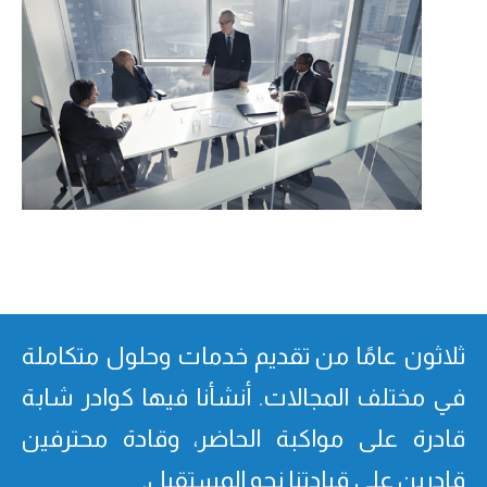
ثلاثون عامًا من تقدیم خدمات وحلول متكاملة
في مختلف المجالات. أنشأنا فیھا كوادر شابة
قادرة على مواكبة الحاضر، وقادة محترفین
قادرین على قیادتنا نحو المستقبل.