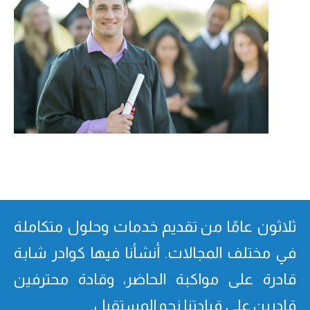
ثلاثون عامًا من تقدیم خدمات وحلول متكاملة
في مختلف المجالات. أنشأنا فیھا كوادر شابة
قادرة على مواكبة الحاضر، وقادة محترفین
قادرین على قیادتنا نحو المستقبل.