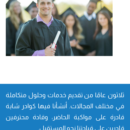
ثلاثون عامًا من تقدیم خدمات وحلول متكاملة
في مختلف المجالات. أنشأنا فیھا كوادر شابة
قادرة على مواكبة الحاضر، وقادة محترفین
قادرین على قیادتنا نحو المستقبل.