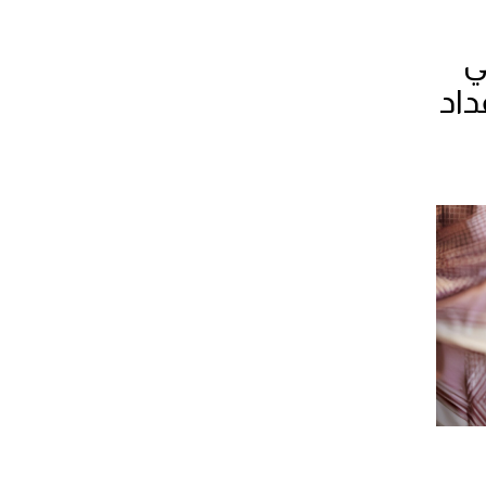
ي
داد