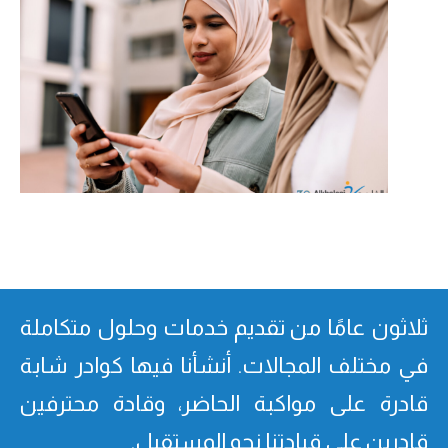
ثلاثون عامًا من تقدیم خدمات وحلول متكاملة
في مختلف المجالات. أنشأنا فیھا كوادر شابة
قادرة على مواكبة الحاضر، وقادة محترفین
قادرین على قیادتنا نحو المستقبل.