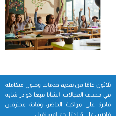
ثلاثون عامًا من تقدیم خدمات وحلول متكاملة
في مختلف المجالات. أنشأنا فیھا كوادر شابة
قادرة على مواكبة الحاضر، وقادة محترفین
قادرین على قیادتنا نحو المستقبل.