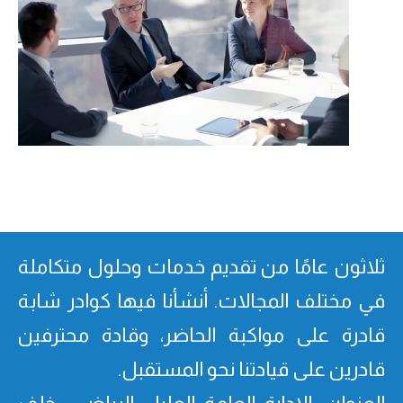
ثلاثون عامًا من تقدیم خدمات وحلول متكاملة
في مختلف المجالات. أنشأنا فیھا كوادر شابة
قادرة على مواكبة الحاضر، وقادة محترفین
قادرین على قیادتنا نحو المستقبل.