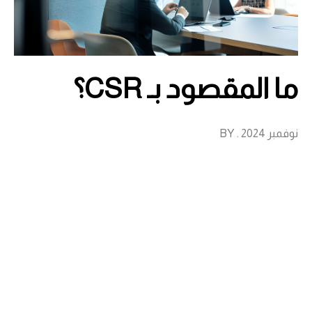
ما المقصود بـ CSR؟
نوفمبر 2024 . BY
أصبحت المسؤولية الاجتماعية للشركات (CSR) عنصرًا
أساسيًا يعكس التزام الشركات بالمساهمة في التنمية
المستدامة. من خلال تبني ممارسات مسؤولة، يمكن
للشركات أن تعزز سمعتها وتزيد من ولاء عملائها، مما
يسهم في تحقيق توازن بين الربحية والمسؤولية الاجتماعية
والبيئية.
ما هو مفهوم CSR؟