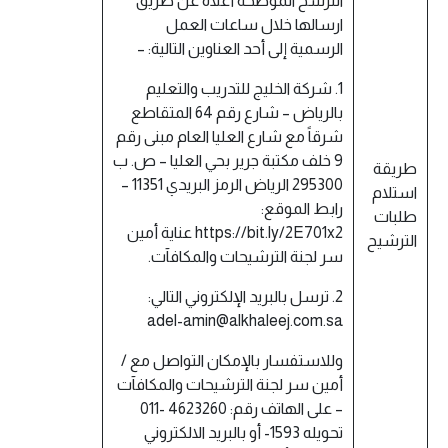
الترشح الموضحة أعلاه عن طريق
ارسالها خلال ساعات العمل
الرسمية إلى أحد العناوين التالية: –
1. شركة الخليج للتدريب والتعليم
بالرياض – شارع رقم 64 المتقاطع
شرقاً مع شارع العليا العام مبنى رقم
9 خلف مكتبة جرير بحي العليا – ص. ب
طريقة
295300 الرياض الرمز البريدي 11351 –
استلام
رابط الموقع:
طلبات
https://bit.ly/2E701x2 عناية أمين
الترشيح
سر لجنة الترشيحات والمكافآت.
2. ترسل بالبريد الإلكتروني التالي:
adel-amin@alkhaleej.com.sa
وللاستفسار بالإمكان التواصل مع /
أمين سر لجنة الترشيحات والمكافآت
– على الهاتف رقم: 4623260 -011
تحويله 1593- أو بالبريد الالكتروني