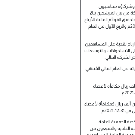
ام وشركاؤه محاسبون
ة من بين المرشحين بناءً
ق القوائم المالية للأرباع
(الثاني والثالث والرابع والسنوي) من العام المالي 2022م والربع الأول من العام
ارباح نقدية على المساهمين
تهي في 31/12/2021م للتركيز على الاستحواذات والتوسعات
ز الشركة المالي.
ة عن العام المالي المُنتهي
لغ (900.000) تسعمائة ألف ريال مكافأة لأعضاء
غ (180.000) مائة وثمانون ألف ريال كمكـافأة لأعضاء
1-2021م.
حية الجمعية العامة
الوارد في الفقرة (1) من المادة الحادية والسبعون من
لجمعية العامة للمساهمين