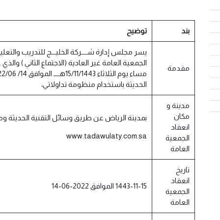
بند
توضيح
يسر مجلس إدارة شــــركة الخليـــج للتدريب والتعلي
مقدمة
الحديثة باستخدام منظومة تداولاتي،
مدينة و
مكان
بمدينة الرياض عن طريق وسائل التقنية الحديثة و
انعقاد
www.tadawulaty.com.sa
الجمعية
العامة
تاريخ
انعقاد
1443-11-15 الموافق 2022-06-14
الجمعية
العامة