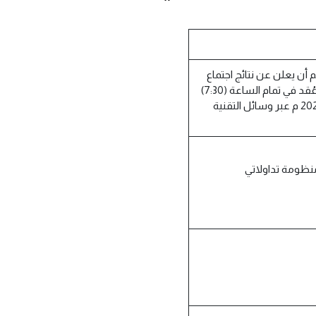
م أن يعلن عن نتائج اجتماع
الجمعية العامة غير العادية (الاجتماع الثاني ) والذي عُقد في تمام الساعة (7:30)
مساء يوم الثلاثاء 15/11/1443هــــ الموافق 14/ 2022/06 م عبر وسائل التقنية
منظومة تداولاتي