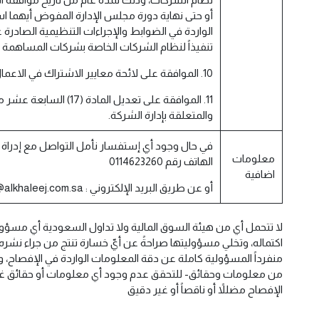
أو حتى نهاية دورة مجلس الإدارة المفوض أيهما ا
الواردة في الضوابط والإجراءات التنظيمية الصادرة 
تنفيذاً لنظام الشركات الخاصة بشركات المساهمة ا
10. الموافقة على لائحة معايير الاشتراك في الاعمال المنافسة لأعمال الشركة
11. الموافقة على تعديل الما
والمتعلقة بإدارة الشركة.
في حال وجود أي إستفسار نأمل التواصل مع إدراة
معلومات
الهاتف رقم 0114623260
اضافية
أو عن طريق البريد الإلكتروني : adel-amin@alkhaleej.com.sa
لا تتحمل أي من هيئة السوق المالية ولا تداول السعودية أي مسؤول
اكتماله، وتخلي مسؤوليتها صراحةً عن أيّ خسارة تنتج من جراء نشره، 
منفرداً المسؤولية كاملة عن دقة المعلومات الواردة في الإفصاح، ويقر 
من معلومات وحقائق- للتحقق عدم وجود أي معلومات أو حقائق غ
الإفصاح مضللاً أو ناقصاً أو غير دقيق