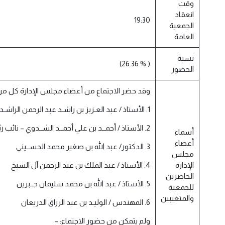
وقت
انعقاد
19:30
الجمعية
العامة
نسبة
( % 26.36)
الحضور
وقد حضر الاجتماع من أعضاء مجلس الإدارة كل من
1. الأستاذ / عبد العـزيز بن راشـد عبد الرحمن الراشـد – رئيس مجلس الإدارة
2. الأستاذ / أحمــد بن علي أحمــد الشــدوي – نائب رئيس المجلس
أسماء
أعضاء
3. الدكتور/ عبد الله بن صغير محمد الحســيني
مجلس
الإدارة
4. الأستاذ / عبد الملك بن عبد الرحمن آل الشيخ
الحاضرين
5. الأستاذ / عبد الله بن محمد سليمان جــبرين
للجمعية
والمتغيبين
6. المهندس / الوليـد بن عبد الرزاق الدريعان
ولم يتمكن من حضور الاجتماع: –