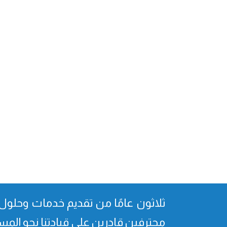
ثلاثون عامًا من تقدیم خدمات وحلول 
محترفین قادرین على قیادتنا نحو المس