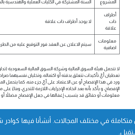
المشروع
السنة المشتركة في الكليات العملية والهندسية بال
أطراف
ذات
لا يوجد أطراف ذات علاقة
علاقة
معلومات
سيتم الاعلان عن العقد فور التوقيع عليه من الطرف
اضافية
لا تتحمل هيئة السوق المالية وشركة السوق المالية السعودية (تدا
تعطيان أيّ تأكيدات تتعلق بدقته أو اكتماله، وتخليان نفسيهما صرا
ورد في هذا الإفصاح أو عن الاعتماد على أيّ جزء منه، كما يتحمل ا
الإفصاح، و يأكد بأنه بعد اتخاذه الإجراءات اللازمة للتحري، وبناءً عل
معلومات أو حقائق قد يتسبب إغفالها في جعل الإفصاح مضللاً أو نا
متكاملة في مختلف المجالات. أنشأنا فیھا كوادر شا
تقبل.