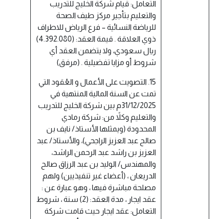
التعامل: قيام شركة الخليج للتدريب
والتعليم بتأجير مركز طيف الصحة
للرياضة النسائية – فرع الرياض للاطراف
ذوي العلاقة . قيمة العقد: (4.392.080)
ريال سعودي، ولا يتضمن العقد أي
شروط أو مزايا تفضيلية . (مرفق)
15. التصويت على الأعمال و العُقود التي
تمت عن السنة المالية المنتهية في
31/12/2025م بين شركة الخليج للتدريب
والتعليم وكلاً من: شركة رمادي
المحدودة (ويمثلها الأستاذ/ نايف بن
صالح عبد العزيز الراجحي)، والأستاذ/ عبد
العزيز بن راشد عبد الرحمن الراشد،
والمهندس/ الوليد بن عبد الرزاق صالح
الدريعان ، (أعضاء غير تنفيذيين) ولهم
مصلحة مباشرة فيها ، وهو عبارة عن :
عقد ايجار ، مدة العقد: (2) سنة ، شروط
التعامل: عقد ايجار حيث قامت شركة