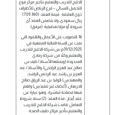
الخليج للتدريب والتعليم بتأجير مركز فوغ
للتجميل النسائي – فرع الرياض للأطراف
ذوي العلاقة . قيمة العقد: (789.360)
ريال سعودي، ولا يتضمن العقد أي
شروط أو مزايا تفضيلية. (مرفق)
16. التصويت على الأعمال والعُقود التي
تمت عن السنة المالية المنتهية في
31/12/2025م بين شركة الخليج للتدريب
والتعليم وكلاً من: شركة رمادي
المحدودة (ويمثلها الأستاذ/ نايف بن
صالح عبد العزيز الراجحي)، والأستاذ/ عبد
العزيز بن راشد عبد الرحمن الراشد،
والمهندس/ الوليد بن عبد الرزاق صالح
الدريعان، (أعضاء غير تنفيذيين) ولهم
فيها مصلحة مباشرة ، وهو عبارة عن:
عقد أيجار ، مدة العقد: (2) سنة، شروط
التعامل: قامت شركة الخليج للتدريب
والتعليم بتأجير مراكز طيف الصحة