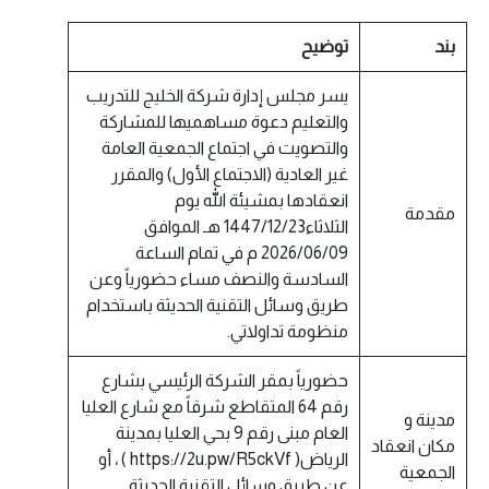
بند
توضيح
يسر مجلس إدارة شركة الخليج للتدريب
والتعليم دعوة مساهميها للمشاركة
والتصويت في اجتماع الجمعية العامة
غير العادية (الاجتماع الأول) والمقرر
انعقادها بمشيئة الله يوم
مقدمة
الثلاثاء1447/12/23 هـ الموافق
2026/06/09 م في تمام الساعة
السادسة والنصف مساء حضورياً وعن
طريق وسائل التقنية الحديثة باستخدام
منظومة تداولاتي.
حضورياً بمقر الشركة الرئيسي بشارع
رقم 64 المتقاطع شرقاً مع شارع العليا
مدينة و
العام مبنى رقم 9 بحي العليا بمدينة
مكان انعقاد
الرياض( https://2u.pw/R5ckVf ) ، أو
الجمعية
عن طريق وسائل التقنية الحديثة