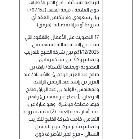
للرياضة النسائية – فرع الخبر للأطراف
ذوي العلاقة. ، قيمة العقد: (787.152)
ريال سعودي، ولا يتضمن العقد أي
شروط أو مزايا تفضيلية. (مرفق)
17. التصويت على الأعمال والعُقود التي
تمت عن السنة المالية المنتهية في
31/12/2025م بين شركة الخليج للتدريب
والتعليم وكلاً من: شركة رمادي
المحدودة (ويمثلها الأستاذ/ نايف بن
صالح عبد العزيز الراجحي)، والأستاذ/ عبد
العزيز بن راشد عبد الرحمن الراشد،
والمهندس/ الوليد بن عبد الرزاق صالح
الدريعان، (أعضاء غير تنفيذيين) ولهم
فيها مصلحة مباشرة ، وهو عبارة عن:
عقد أيجار ، مدة العقد: (2) سنة ، شروط
التعامل: قامت شركة الخليج للتدريب
والتعليم بتأجير مركز فوغ للتجميل
النسائي – فرع الخبر للأطراف ذوي