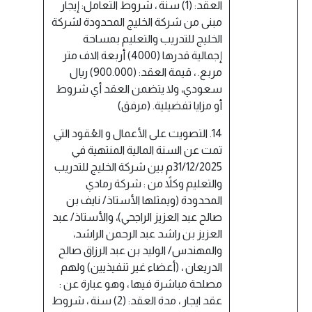
العقد: (1) سنة ، شروط التعامل: إيجار
مبنى من شركة الخليج المحدودة لشركة
الخليج للتدريب والتعليم بمساحة
إجمالية قدرها (4000) أربعة الاف متر
مربع. ، قيمة العقد: (900.000) ريال
سعودي، ولا يتضمن العقد أي شروط
أو مزايا تفضيلية. (مرفق)
14. التصويت على الأعمال و العُقود التي
تمت عن السنة المالية المنتهية في
31/12/2025م بين شركة الخليج للتدريب
والتعليم وكلاً من : شركة رمادي
المحدودة (ويمثلها الأستاذ/ نايف بن
صالح عبد العزيز الراجحي)، والأستاذ/ عبد
العزيز بن راشد عبد الرحمن الراشد،
والمهندس/ الوليد بن عبد الرزاق صالح
الدريعان ، (أعضاء غير تنفيذيين) ولهم
مصلحة مباشرة فيها ، وهو عبارة عن :
عقد ايجار ، مدة العقد: (2) سنة ، شروط