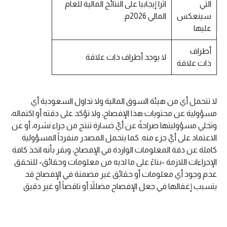
التي
اثراً إيجابيا على النتائج المالية للعام
سينعكس
المالي 2026م.
عليها
أطراف
لا يوجد أطراف ذات علاقة
ذات علاقة
لا تتحمل أي من هيئة السوق المالية ولا تداول السعودية أي
مسؤولية عن محتويات هذا الإفصاح، ولا تؤكد على دقته أو اكتماله،
وتخلي مسؤوليتها صراحةً عن أيّ خسارة تنتج من جراء نشره، أو عن
الاعتماد على أيّ جزء منه. كما يتحمل المصدر منفرداً المسؤولية
كاملة عن دقة المعلومات الواردة في الإفصاح، ويقر بأنه اتخذ كافة
الإجراءات اللازمة -بناءً على ما لديه من معلومات وحقائق- للتحقق
عدم وجود أي معلومات أو حقائق غير مضمنة في الإفصاح قد
يتسبب إغفالها في جعل الإفصاح مضللاً أو ناقصاً أو غير دقيق