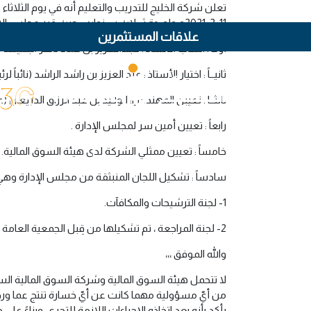
11-2-2021م ولمـدة ثـــلاث سـنوات ، حيث قرر مجلس الإدارة في اجتماعه الأول ما يلي :
علاقات المستثمرين
أولاً : انتخاب الأستاذ : عبـدالعـزيز بن حماد ناصر البــليهد 
ثانيــاً : اختيار الأستاذ : عبد العزيز بن راشد الراشد (نائباً
ثالثــاً : تعيين المهندس: الولـيد بن عبد الرزاق الدريعان
رابعاً : تعيين أمين سر لمجلس الإدارة .
خامساً : تعيين ممثلي الشركة لدى هيئة السوق المالية.
سادساً : تشكيل اللجان المنبثقة من مجلس الإدارة وهي 
1- لجنة الترشيحات والمكافآت.
2- لجنة المراجعة ، تم تشكيلها من قِبل الجمعية العامة غير العادية التي عُقدت بتاريخ 22-11-2017م
والله الموفق ،،،
لا تتحمل هيئة السوق المالية وشركة السوق المالية الس
من أيّ مسؤولية مهما كانت عن أيّ خسارة تنتج عما ورد 
يأكد بأنه بعد اتخاذه الإجراءات اللازمة للتحري، وبناءً