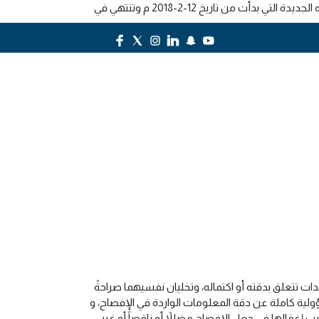
تعلن شركة الخليج للتدريب والتعليم أنه في يوم الثلاثاء 27-5-1439هــ الموافق 13-2-2018م عُقِدَ الاجتماع الأول لمجلس الإدارة بدورته الجديدة التي بدأت من تاريخ 12-2-2018 م وتنتهي في
تواصل معنا
ت تتعلق بدقته أو اكتماله، وتخليان نفسيهما صراحةً
ولية كاملة عن دقة المعلومات الواردة في الإفصاح، و
بب إغفالها في جعل الإفصاح مضللاً أو ناقصاً أو غير