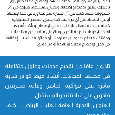
(تداول) أي مسؤولية عن محتويات هذا الإفصاح، ولا تعطيان أيّ
تأكيدات تتعلق بدقته أو اكتماله، وتخليان نفسيهما صراحةً من أيّ
مسؤولية مهما كانت عن أيّ خسارة تنتج عما ورد في هذا الإفصاح
أو عن الاعتماد على أيّ جزء منه، كما يتحمل المصدر المسؤولية
كاملة عن دقة المعلومات الواردة في الإفصاح، و يأكد بأنه بعد
اتخاذه الإجراءات اللازمة للتحري، وبناءً على ما لديه من معلومات
وحقائق- لا يعلم بوجود أي معلومات أو حقائق قد يتسبب إغفالها
في جعل الإفصاح مضللاً أو ناقصاً أو غير دقيق.
ثلاثون عامًا من تقدیم خدمات وحلول متكاملة
في مختلف المجالات. أنشأنا فیھا كوادر شابة
قادرة على مواكبة الحاضر، وقادة محترفین
قادرین على قیادتنا نحو المستقبل.
العنوان :الادارة العامة العليا ، الرياض ، خلف
مكتبة جرير