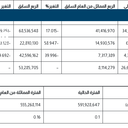
لي
الربع المماثل من العام السابق
التغير%
الربع السابق
التغير 
-10.925
239,982,330
-0.181
214,150,927
213
-49.851
68,536,548
-17.015
41,416,970
34
-73.128
22,810,130
-58.947
14,930,576
6
-89.692
42,596,162
-39.996
7,317,389
4,
–
53,285,705
–
8,114,279
الفترة الحالية
الفترة المماثلة من العام
)
591,928,647
555,268,114
0.16
0.1