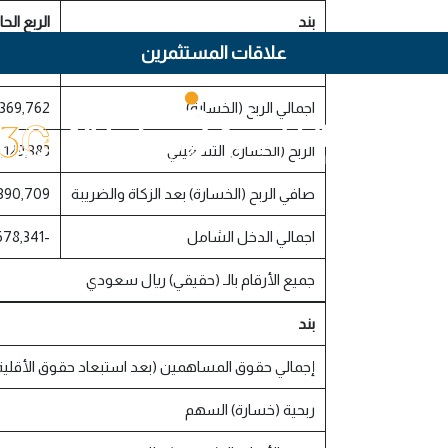
بند
الربع الحا
علاقات المستثمرين
المبيعات/الايرادات
,762,229
اجمالي الربح (الخسارة)
,369,762
الربح (الخسارة) التشغيلي
,129,383
صافي الربح (الخسارة) بعد الزكاة والضريبة
390,709
اجمالي الدخل الشامل
-26,678,341
جميع الأرقام بالـ (حقيقي) ريال سعودي
بند
إجمالي حقوق المساهمين (بعد استبعاد حقوق الأقلية
ربحية (خسارة) السهم