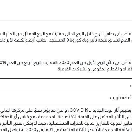
اض في صافي الربح خلال الربع الحالي مقارنة مع الربع المماثل من العام الس
باء كورونا 19المستجد . بجانب أرتفاع تكلفة الأيرادات لهذا الربع عن الربع المماثل من العام السابق.
أفراد والقطاع الحكومي والشركات الفرعية.
أعادة تبويب.
تقوم المجموعة بتقييم آثار الوباء الجديد لـ COVID 19 ، والذي قد 
اس التأثير المحتمل على القيمة الاقتصادية للمجموعة ، مع قياس أي انخف
معايير الدولية للتقارير المالية للفترات المستقبلية ، حيث لا يمكن تقدير الت
المالية المرحلية المكثفة المج