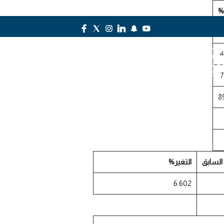
%
تواصل معنا
 السابق
التغير%
6.602