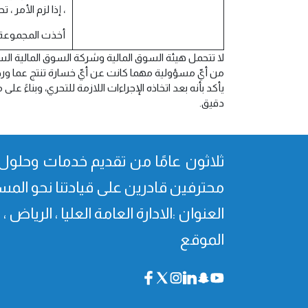
، إذا لزم الأمر ،
أخذت المجموعة في ا
لا تتحمل هيئة السوق المالية وشركة السوق المالية الس
من أيّ مسؤولية مهما كانت عن أيّ خسارة تنتج عما ورد 
يأكد بأنه بعد اتخاذه الإجراءات اللازمة للتحري، وبناءً
دقيق.
ثلاثون عامًا من تقدیم خدمات وحلول 
محترفین قادرین على قیادتنا نحو المس
العنوان :الادارة العامة العليا ، الرياض 
الموقع